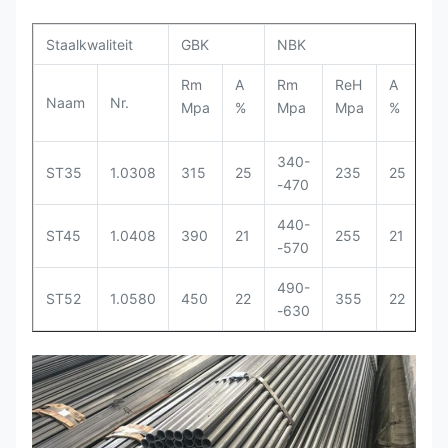
Staalkwaliteit
GBK
NBK
Rm
A
Rm
ReH
A
Naam
Nr.
Mpa
%
Mpa
Mpa
%
340-
ST35
1.0308
315
25
235
25
-470
440-
ST45
1.0408
390
21
255
21
-570
490-
ST52
1.0580
450
22
355
22
-630