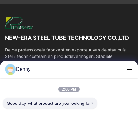
NEW-ERA STEEL TUBE TECHNOLOGY CO.,LTD
De de professionele fabrikant en exporteur van de staalbuis.
Sterk technicusteam en productievermogen. Stabiele
buiskwaliteit en concurrerende...
Denny
Snelle Links
Huis
Producten
2:06 PM
Videos
Ongeveer Ons
Fabrieksreis
Kwaliteitscontrole
Good day, what product are you looking for?
Contacteer Ons
Verzoek Om Een Citaat
Nieuws
Neem Contact Met Ons Op