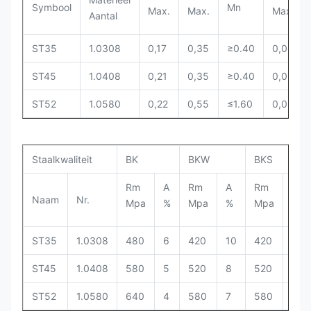
Symbool
Mn
Max.
Max.
Max.
Aantal
ST35
1.0308
0,17
0,35
≥0.40
0,025
ST45
1.0408
0,21
0,35
≥0.40
0,025
ST52
1.0580
0,22
0,55
≤1.60
0,025
Staalkwaliteit
BK
BKW
BKS
Rm
A
Rm
A
Rm
ReH
Naam
Nr.
Mpa
%
Mpa
%
Mpa
Mp
ST35
1.0308
480
6
420
10
420
315
ST45
1.0408
580
5
520
8
520
375
ST52
1.0580
640
4
580
7
580
450