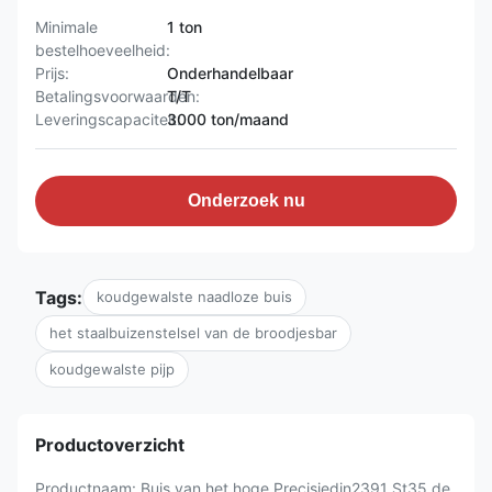
Minimale
1 ton
bestelhoeveelheid:
Prijs:
Onderhandelbaar
Betalingsvoorwaarden:
T/T
Leveringscapaciteit:
3000 ton/maand
Onderzoek nu
Tags:
koudgewalste naadloze buis
het staalbuizenstelsel van de broodjesbar
koudgewalste pijp
Productoverzicht
Productnaam: Buis van het hoge Precisiedin2391 St35 de