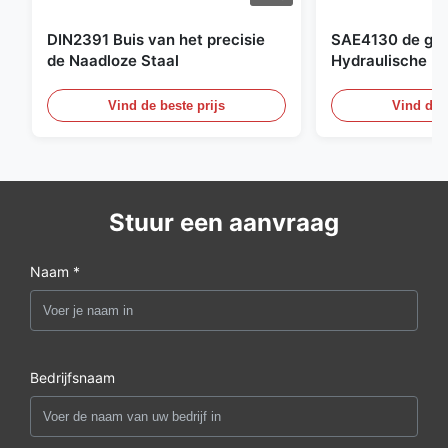
DIN2391 Buis van het precisie
SAE4130 de ges
de Naadloze Staal
Hydraulische Bu
Cilinder Naadlo
Vind de beste prijs
Vind de b
Stuur een aanvraag
Naam *
Bedrijfsnaam