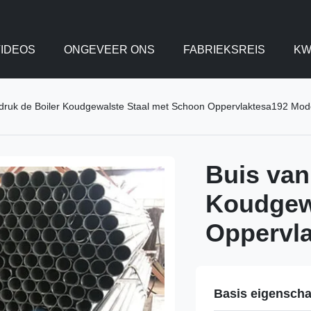
IDEOS
ONGEVEER ONS
FABRIEKSREIS
KW
 druk de Boiler Koudgewalste Staal met Schoon Oppervlaktesa192 Mod
Buis van
Koudgew
Oppervl
Basis eigensch