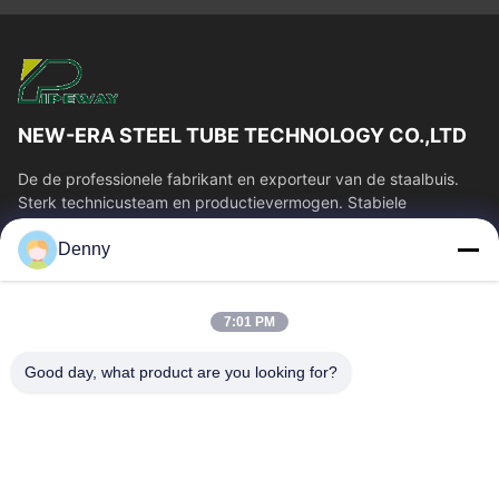
NEW-ERA STEEL TUBE TECHNOLOGY CO.,LTD
De de professionele fabrikant en exporteur van de staalbuis.
Sterk technicusteam en productievermogen. Stabiele
buiskwaliteit en concurrerende...
Denny
Snelle Links
Huis
Producten
7:01 PM
Videos
Ongeveer Ons
Fabrieksreis
Kwaliteitscontrole
Good day, what product are you looking for?
Contacteer Ons
Verzoek Om Een Citaat
Nieuws
Neem Contact Met Ons Op