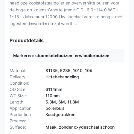
naadloze koolstofstaalboiler en oververhitte buizen voor
de hoge drukdienstGrootte (mm): O.D.: 6.0~114.0 W.T.:
1~15 L: Maximum 12000 Uw speciaal vereiste hoogst met
ingestemd=wordt= en zal wordt ...
Productdetails
Markeren:
stoomketelbuizen
,
erw boilerbuizen
Material:
STt35, E235, 1010, 10#
Delivery
Hittebehandeling
Condition:
OD Size:
6114mm
WT Size:
110mm
Length:
5.8M, 6M, 11.8M
Application:
boilerbuis
Production
Koudgetrokken
Process:
Surface:
Maak, zonder oxydeschaal schoon