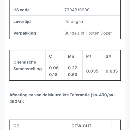
HS code
7304319000
Levertijd
45 dagen
Verpakking
Bundels of Houten Dozen
C
Mn
P≤
S≤
Si
Chemische
0.06-
0.27-
Samenstelling
0,035
0,035
0,
0.18
0.63
Afmeting en van de Muurdikte Tolerantie (sa-450/sa-
450M):
OD
GEWICHT