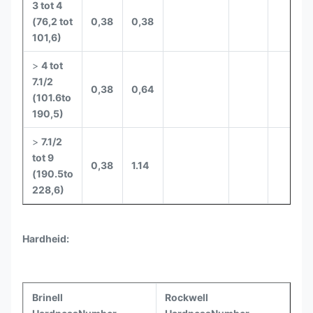
3 tot 4
(76,2 tot
0,38
0,38
101,6)
>
4 tot
7.1/2
0,38
0,64
(101.6to
190,5)
>
7.1/2
tot 9
0,38
1.14
(190.5to
228,6)
Hardheid:
Brinell
Rockwell