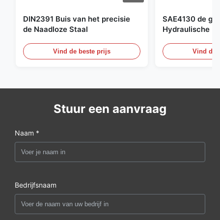
DIN2391 Buis van het precisie
SAE4130 de ges
de Naadloze Staal
Hydraulische Bu
Cilinder Naadlo
Vind de beste prijs
Vind de b
Stuur een aanvraag
Naam *
Bedrijfsnaam