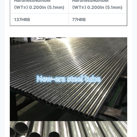
HardnessNumber
HardnessNumber
(WT≥) 0.200In (5.1mm)
(WT≥) 0.200In (5.1mm)
137HRB
77HRB