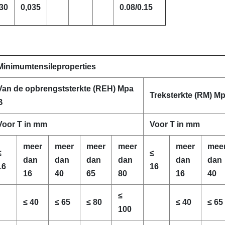
30
0,035
0.08/0.15
Minimumtensileproperties
Van de opbrengststerkte (REH) Mpa
Treksterkte (RM) M
B
Voor T in mm
Voor T in mm
meer
meer
meer
meer
meer
mee
≤
≤
dan
dan
dan
dan
dan
dan
16
16
16
40
65
80
16
40
≤
≤ 40
≤ 65
≤ 80
≤ 40
≤ 65
100