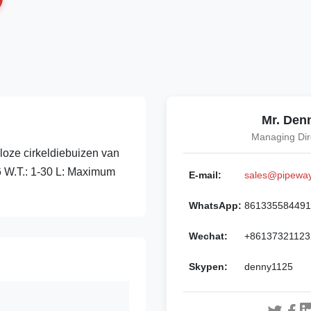
Mr. Den
Managing Dir
oze cirkeldiebuizen van
6 W.T.: 1-30 L: Maximum
E-mail:
sales@pipewa
WhatsApp:
861335584491
Wechat:
+86137321123
Skypen:
denny1125