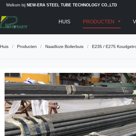
Welkom bij
NEW-ERA STEEL TUBE TECHNOLOGY CO.,LTD
HUIS
PRODUCTEN
V
Huis
/
Producten
/
Naadloze Boilerbuis
/
E235 / E275 Koudgetro