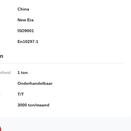
China
New Era
ISO9001
En10297-1
en
lheid:
1 ton
Onderhandelbaar
:
T/T
3000 ton/maand