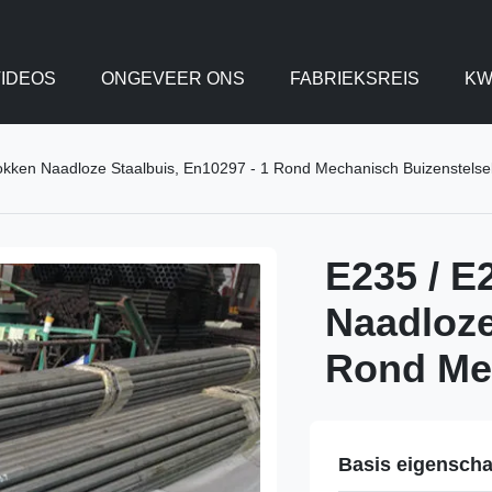
IDEOS
ONGEVEER ONS
FABRIEKSREIS
KW
kken Naadloze Staalbuis, En10297 - 1 Rond Mechanisch Buizenstelse
E235 / E
Naadloze
Rond Mec
Basis eigensch