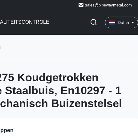
sales@pipewaymetal.com
ALITEITSCONTROLE
Dutch
l
275 Koudgetrokken
 Staalbuis, En10297 - 1
hanisch Buizenstelsel
appen