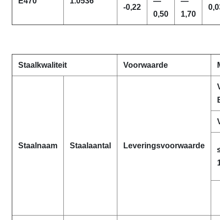
E470
1.0536
—
—
-0,22
0,0
0,50
1,70
Staalkwaliteit
Voorwaarde
Staalnaam
Staalaantal
Leveringsvoorwaarde