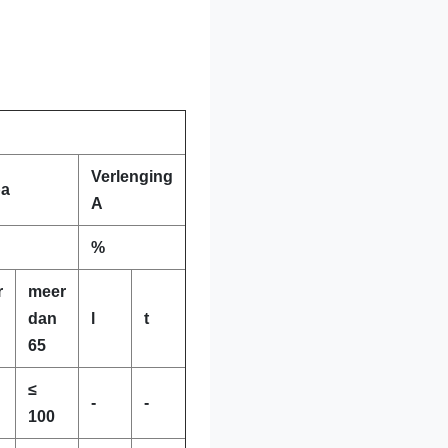
Verlenging
pa
A
%
r
meer
dan
l
t
65
≤
-
-
100