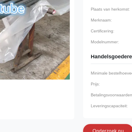
Plaats van herkomst:
Merknaam:
Certificering:
Modelnummer:
Handelsgoeder
Minimale bestelhoevee
Prijs:
Betalingsvoorwaarden
Leveringscapaciteit:
O
n
d
e
r
z
o
e
k
n
u