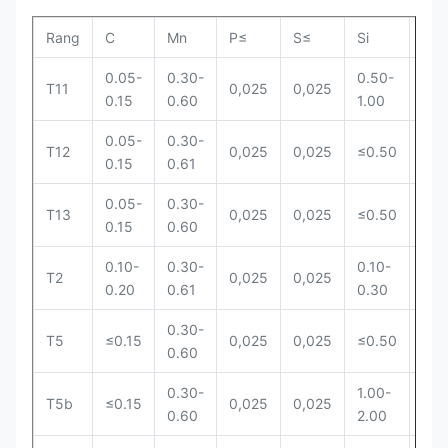
Rang
C
Mn
P≤
S≤
Si
Cr
0.05-
0.30-
0.50-
0.5
T11
0,025
0,025
0.15
0.60
1.00
1.0
0.05-
0.30-
0.8
T12
0,025
0,025
≤0.50
0.15
0.61
1.2
0.05-
0.30-
1.9
T13
0,025
0,025
≤0.50
0.15
0.60
2.6
0.10-
0.30-
0.10-
0.5
T2
0,025
0,025
0.20
0.61
0.30
0.8
0.30-
4.0
T5
≤0.15
0,025
0,025
≤0.50
0.60
6.0
0.30-
1.00-
4.0
T5b
≤0.15
0,025
0,025
0.60
2.00
6.0