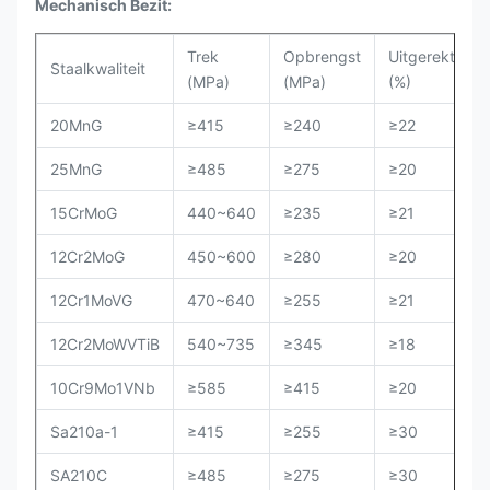
Mechanisch Bezit:
Trek
Opbrengst
Uitgerekt
Staalkwaliteit
(MPa)
(MPa)
(%)
20MnG
≥415
≥240
≥22
25MnG
≥485
≥275
≥20
15CrMoG
440~640
≥235
≥21
12Cr2MoG
450~600
≥280
≥20
12Cr1MoVG
470~640
≥255
≥21
12Cr2MoWVTiB
540~735
≥345
≥18
10Cr9Mo1VNb
≥585
≥415
≥20
Sa210a-1
≥415
≥255
≥30
SA210C
≥485
≥275
≥30