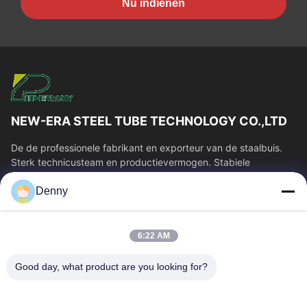
Nu indienen
NEW-ERA STEEL TUBE TECHNOLOGY CO.,LTD
De de professionele fabrikant en exporteur van de staalbuis.
Sterk technicusteam en productievermogen. Stabiele
buiskwaliteit en concurrerende...
Denny
Snelle Links
Huis
Producten
6:22 AM
Videos
Ongeveer Ons
Fabrieksreis
Kwaliteitscontrole
Good day, what product are you looking for?
Contacteer Ons
Verzoek Om Een Citaat
Nieuws