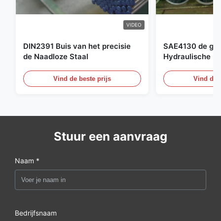
VIDEO
DIN2391 Buis van het precisie
SAE4130 de ges
de Naadloze Staal
Hydraulische Bu
Cilinder Naadlo
Vind de beste prijs
Vind de b
Stuur een aanvraag
Naam *
Bedrijfsnaam