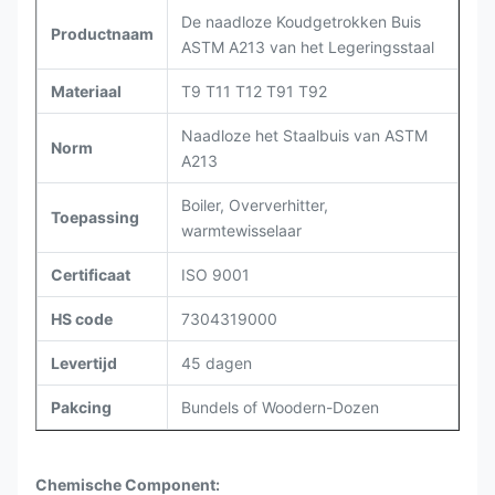
De naadloze Koudgetrokken Buis
Productnaam
ASTM A213 van het Legeringsstaal
Materiaal
T9 T11 T12 T91 T92
Naadloze het Staalbuis van ASTM
Norm
A213
Boiler, Oververhitter,
Toepassing
warmtewisselaar
Certificaat
ISO 9001
HS code
7304319000
Levertijd
45 dagen
Pakcing
Bundels of Woodern-Dozen
Chemische Component: