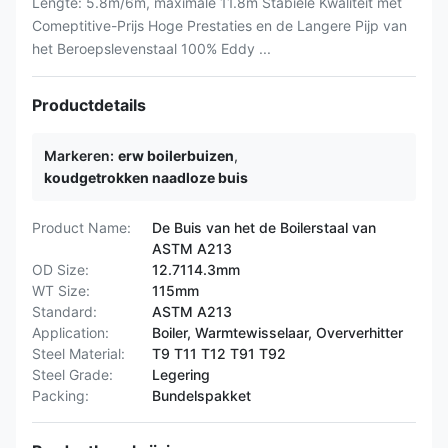
Lengte: 5.8m/6m, maximale 11.8m Stabiele Kwaliteit met
Comeptitive-Prijs Hoge Prestaties en de Langere Pijp van
het Beroepslevenstaal 100% Eddy ...
Productdetails
Markeren:
erw boilerbuizen
,
koudgetrokken naadloze buis
Product Name:
De Buis van het de Boilerstaal van
ASTM A213
OD Size:
12.7114.3mm
WT Size:
115mm
Standard:
ASTM A213
Application:
Boiler, Warmtewisselaar, Oververhitter
Steel Material:
T9 T11 T12 T91 T92
Steel Grade:
Legering
Packing:
Bundelspakket