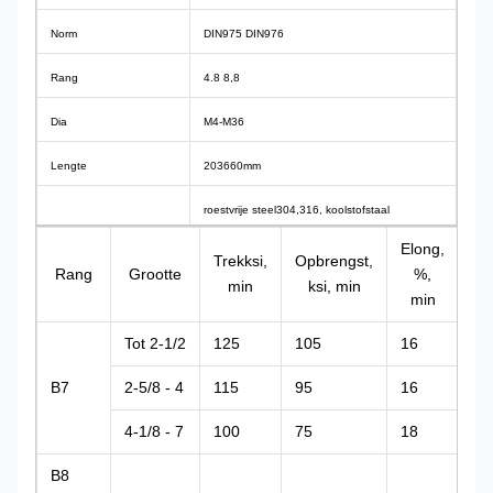
Norm
DIN975 DIN976
Rang
4.8 8,8
Dia
M4-M36
Lengte
203660mm
roestvrije steel304,316, koolstofstaal
Materiaal
35#/1035, 45/1045, legeringsstaal
Elong,
R
Trekksi,
Opbrengst,
40Cr/5140,4140
Rang
Grootte
%,
%
min
ksi, min
min
mi
HDG, het met een laag bedekte, duidelijke,
Oppervlaktebehandeling
zwarte, gegalvaniseerde, gele geplateerde
Tot 2-1/2
125
105
16
50
zink van PTFE, dacromet…
B7
2-5/8 - 4
115
95
16
50
antiroest plastic zak, karton en houten pallets,
Verpakkingsdetails
of vanaf uw vereisten
4-1/8 - 7
100
75
18
50
Prijstermijnen
FOB, CIF, CFR, EXW, en anderen.
B8