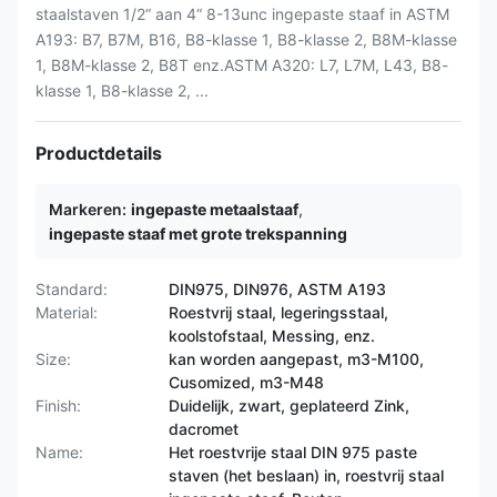
staalstaven 1/2“ aan 4“ 8-13unc ingepaste staaf in ASTM
A193: B7, B7M, B16, B8-klasse 1, B8-klasse 2, B8M-klasse
1, B8M-klasse 2, B8T enz.ASTM A320: L7, L7M, L43, B8-
klasse 1, B8-klasse 2, ...
Productdetails
Markeren:
ingepaste metaalstaaf
,
ingepaste staaf met grote trekspanning
Standard:
DIN975, DIN976, ASTM A193
Material:
Roestvrij staal, legeringsstaal,
koolstofstaal, Messing, enz.
Size:
kan worden aangepast, m3-M100,
Cusomized, m3-M48
Finish:
Duidelijk, zwart, geplateerd Zink,
dacromet
Name:
Het roestvrije staal DIN 975 paste
staven (het beslaan) in, roestvrij staal