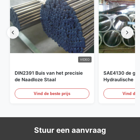
VIDEO
DIN2391 Buis van het precisie
SAE4130 de ges
de Naadloze Staal
Hydraulische Bu
Cilinder Naadlo
Vind de beste prijs
Vind de b
Stuur een aanvraag