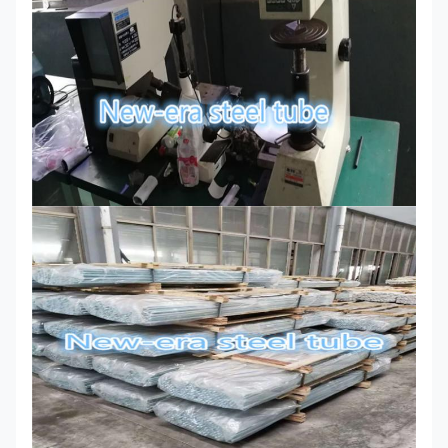
95
65
25
45
1-1/4
2
1-3/8 -
90
50
30
45
1-1/2
Tot 2-1/2
125
105
18
50
B16
2-5/8 - 4
110
95
17
45
4-1/8 - 7
100
85
16
45