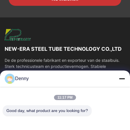
NEW-ERA STEEL TUBE TECHNOLOGY CO.,LTD
De de professionele fabrikant en exporteur van de staalbuis.
Sterk technicusteam en productievermogen. Stabiele
buiskwaliteit en concurrerende...
Denny
Snelle Links
Huis
Producten
11:17 PM
Videos
Ongeveer Ons
Fabrieksreis
Kwaliteitscontrole
Good day, what product are you looking for?
Contacteer Ons
Verzoek Om Een Citaat
Nieuws