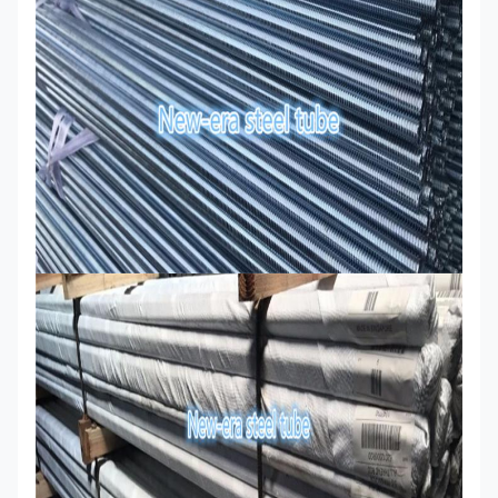
Tot 3/4
125
100
12
2007/8/1
115
80
15
B8
1-1/8 -
Klasse
105
65
20
1-1/4
2
1-3/8 -
100
50
28
1-1/2
Tot 3/4
110
95
15
2007/8/1
100
80
20
B8M
1-1/8 -
Class
95
65
25
1-1/4
2
1-3/8 -
90
50
30