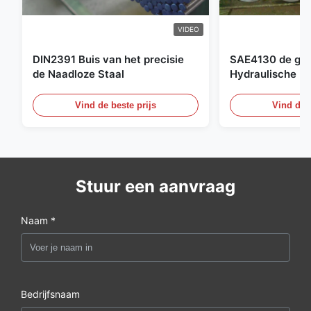
VIDEO
DIN2391 Buis van het precisie
SAE4130 de ges
de Naadloze Staal
Hydraulische Bu
Cilinder Naadlo
Vind de beste prijs
Vind de b
Stuur een aanvraag
Naam *
Bedrijfsnaam