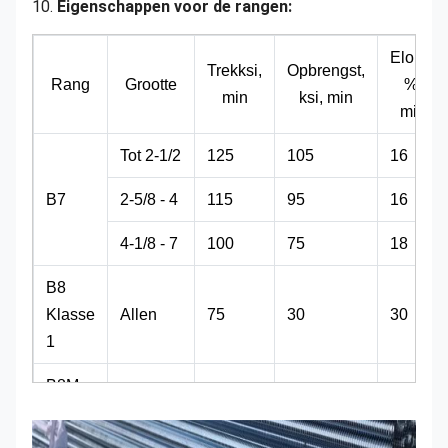
10.
Eigenschappen voor de rangen:
Elong,
Trekksi,
Opbrengst,
Rang
Grootte
%,
min
ksi, min
min
Tot 2-1/2
125
105
16
B7
2-5/8 - 4
115
95
16
4-1/8 - 7
100
75
18
B8
Klasse
Allen
75
30
30
1
B8M
Class
Allen
75
30
30
1