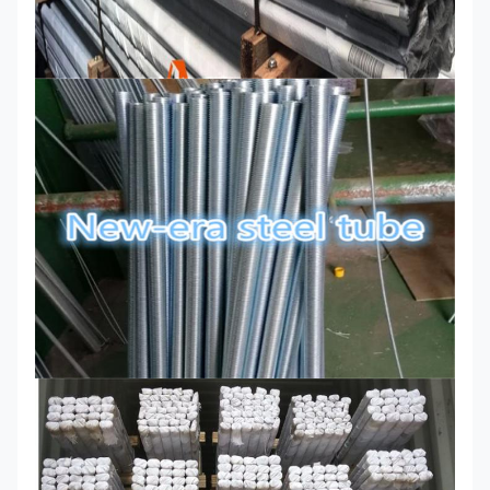
1-1/2
Tot 2-1/2
125
105
18
2-5/8 - 4
110
95
17
B16
4-1/8 - 7
100
85
16