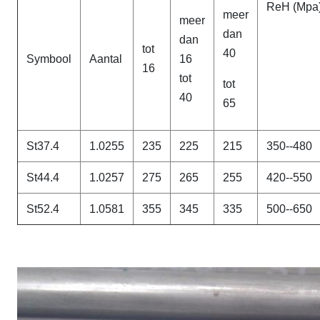
ReH (Mpa
meer
meer
dan
dan
tot
40
Symbool
Aantal
16
16
tot
tot
40
65
St37.4
1.0255
235
225
215
350--480
St44.4
1.0257
275
265
255
420--550
St52.4
1.0581
355
345
335
500--650