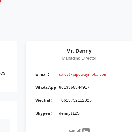
Mr. Denny
Managing Director
ies
E-mail:
sales@pipewaymetal.com
WhatsApp:
8613355844917
Wechat:
+8613732112325
Skypen:
denny1125