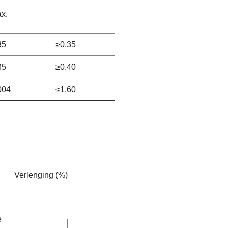
x.
35
≥0.35
35
≥0.40
004
≤1.60
Verlenging (%)
e