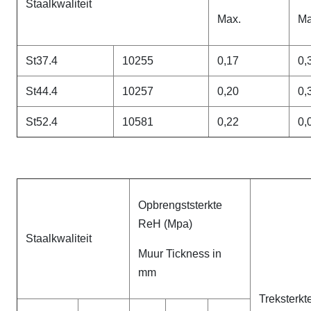
Staalkwaliteit
Max.
Ma
St37.4
10255
0,17
0,
St44.4
10257
0,20
0,
St52.4
10581
0,22
0,
Opbrengststerkte
ReH (Mpa)
Staalkwaliteit
Muur Tickness in
mm
Treksterkt