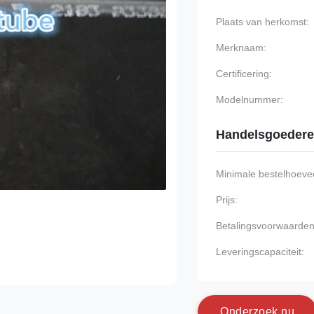
Plaats van herkomst:
Merknaam:
Certificering:
Modelnummer:
Handelsgoeder
Minimale bestelhoevee
Prijs:
Betalingsvoorwaarden
Leveringscapaciteit:
O
n
d
e
r
z
o
e
k
n
u