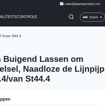
sales@pipewaymetal.com
ALITEITSCONTROLE
Dutch
7.4/van St44.4
m Buigend Lassen om
elsel, Naadloze de Lijnpijp
.4/van St44.4
appen