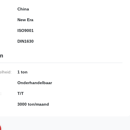
China
New Era
ISO9001
DIN1630
en
lheid:
1 ton
Onderhandelbaar
:
T/T
3000 ton/maand