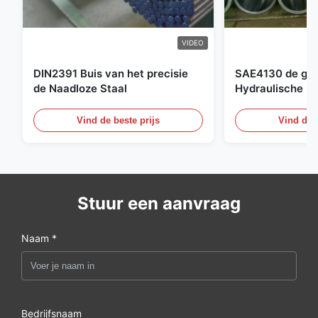
VIDEO
DIN2391 Buis van het precisie
SAE4130 de ges
de Naadloze Staal
Hydraulische Bu
Cilinder Naadlo
Vind de beste prijs
Vind de b
Stuur een aanvraag
Naam *
Bedrijfsnaam