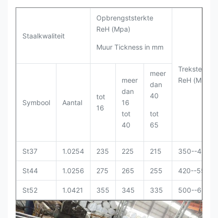
Opbrengststerkte
ReH (Mpa)
Staalkwaliteit
Muur Tickness in mm
Treksterkte
meer
meer
ReH (Mpa)
dan
dan
40
tot
Symbool
Aantal
16
16
tot
tot
40
65
St37
1.0254
235
225
215
350--480
St44
1.0256
275
265
255
420--550
St52
1.0421
355
345
335
500--650