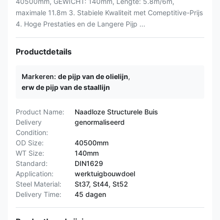
40500mm, GEWICHT: 140mm, Lengte: 5.8m/6m,
maximale 11.8m 3. Stabiele Kwaliteit met Comeptitive-Prijs
4. Hoge Prestaties en de Langere Pijp ...
Productdetails
Markeren:
de pijp van de olielijn
,
erw de pijp van de staallijn
Product Name:
Naadloze Structurele Buis
Delivery
genormaliseerd
Condition:
OD Size:
40500mm
WT Size:
140mm
Standard:
DIN1629
Application:
werktuigbouwdoel
Steel Material:
St37, St44, St52
Delivery Time:
45 dagen