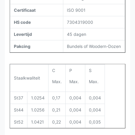
Certificaat
ISO 9001
HS code
7304319000
Levertijd
45 dagen
Pakcing
Bundels of Woodern-Dozen
C
P
S
Staalkwaliteit
Max.
Max.
Max.
St37
1.0254
0,17
0,004
0,004
St44
1.0256
0,21
0,004
0,004
St52
1.0421
0,22
0,004
0,035