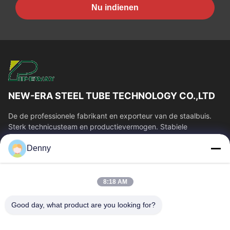
Nu indienen
NEW-ERA STEEL TUBE TECHNOLOGY CO.,LTD
De de professionele fabrikant en exporteur van de staalbuis.
Sterk technicusteam en productievermogen. Stabiele
buiskwaliteit en concurrerende...
Denny
Snelle Links
Huis
Producten
8:18 AM
Videos
Ongeveer Ons
Fabrieksreis
Kwaliteitscontrole
Good day, what product are you looking for?
Contacteer Ons
Verzoek Om Een Citaat