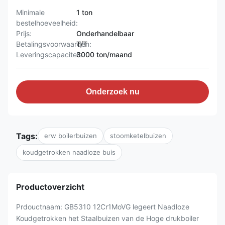
Minimale
1 ton
bestelhoeveelheid:
Prijs:
Onderhandelbaar
Betalingsvoorwaarden:
T/T
Leveringscapaciteit:
3000 ton/maand
Onderzoek nu
Tags:
erw boilerbuizen
stoomketelbuizen
koudgetrokken naadloze buis
Productoverzicht
Prdouctnaam: GB5310 12Cr1MoVG legeert Naadloze
Koudgetrokken het Staalbuizen van de Hoge drukboiler