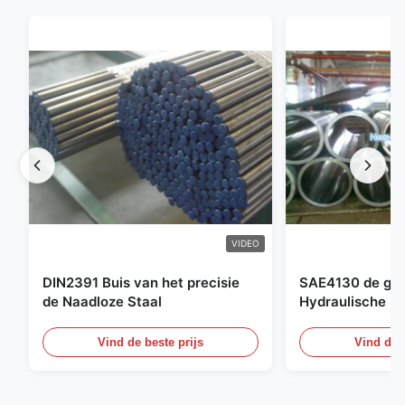
VIDEO
DIN2391 Buis van het precisie
SAE4130 de ges
de Naadloze Staal
Hydraulische Bu
Cilinder Naadlo
Vind de beste prijs
Vind de b