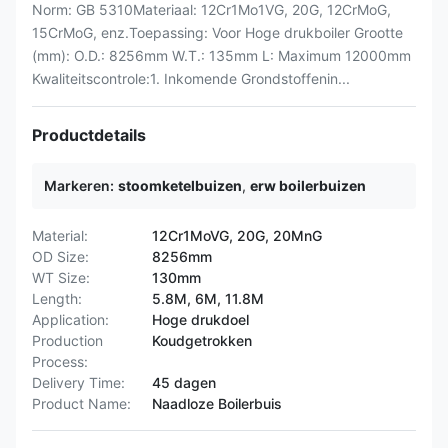
Norm: GB 5310Materiaal: 12Cr1Mo1VG, 20G, 12CrMoG,
15CrMoG, enz.Toepassing: Voor Hoge drukboiler Grootte
(mm): O.D.: 8256mm W.T.: 135mm L: Maximum 12000mm
Kwaliteitscontrole:1. Inkomende Grondstoffenin...
Productdetails
Markeren:
stoomketelbuizen
,
erw boilerbuizen
Material:
12Cr1MoVG, 20G, 20MnG
OD Size:
8256mm
WT Size:
130mm
Length:
5.8M, 6M, 11.8M
Application:
Hoge drukdoel
Production
Koudgetrokken
Process:
Delivery Time:
45 dagen
Product Name:
Naadloze Boilerbuis