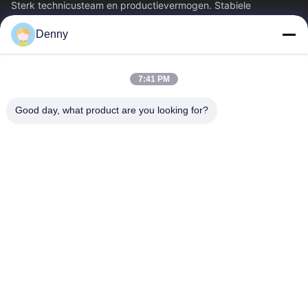
Sterk technicusteam en productievermogen. Stabiele
buiskwaliteit en concurrerende...
Denny
Snelle Links
Huis
Producten
7:41 PM
Videos
Ongeveer Ons
Fabrieksreis
Kwaliteitscontrole
Good day, what product are you looking for?
Contacteer Ons
Verzoek Om Een Citaat
Nieuws
Neem Contact Met Ons Op
0086-574-87491308
0086-574-87491848
sales@pipewaymetal.com