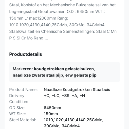
Staal, Koolstof en het Mechanische Buizenstelsel van het
Legeringsstaal Groottewaaier: O.D.: 6450mm W.T.:
150mm L: max12000mm Rang:
1010,1020,4130,4140,25CrMo, 30CrMo, 34CrMo4
Staalkwaliteit en Chemische Samenstellingen: Staal C Mn
P S Si Cr Mo Rang ...
Productdetails
Markeren:
koudgetrokken gelaste buizen
,
naadloze zwarte staalpijp
,
erw gelaste pijp
Product Name:
Naadloze Koudgetrokken Staalbuis
Delivery
+C, +LC, +SR, +A, +N
Condition:
OD Size:
6450mm
WT Size:
150mm
Steel Material:
1010,1020,4130,4140,25CrMo,
30CrMo, 34CrMo4