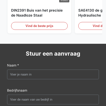
VIDEO
DIN2391 Buis van het precisie
SAE4130 de ges
de Naadloze Staal
Hydraulische Bu
Cilinder Naadlo
Vind de beste prijs
Vind de b
Stuur een aanvraag
Naam *
Bedrijfsnaam