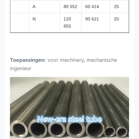
A
80 552
60 414
25
N
120
90 621
20
855
Toepassingen:
voor mechinery, mechanische
ingenieur