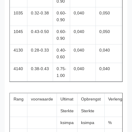
0.90
1035
0.32-0.38
0.60-
0,040
0,050
0.90
1045
0.43-0.50
0.60-
0,040
0,050
0.90
4130
0.28-0.33
0.40-
0,040
0,040
0.1
0.60
4140
0.38-0.43
0.75-
0,040
0,040
0.1
1.00
Rang
voorwaarde
Ultimat
Opbrengst
Verlenging
Sterkte
Sterkte
ksimpa
ksimpa
%