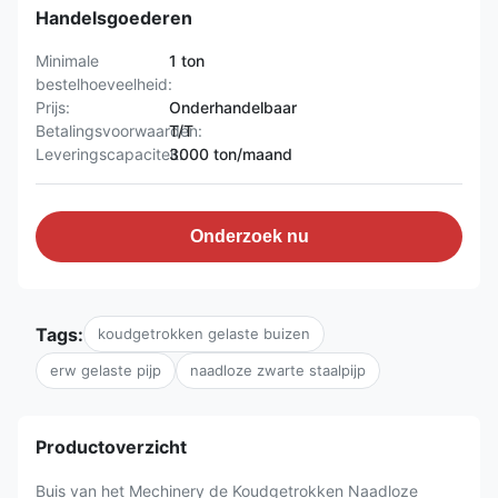
Handelsgoederen
Minimale
1 ton
bestelhoeveelheid:
Prijs:
Onderhandelbaar
Betalingsvoorwaarden:
T/T
Leveringscapaciteit:
3000 ton/maand
Onderzoek nu
Tags:
koudgetrokken gelaste buizen
erw gelaste pijp
naadloze zwarte staalpijp
Productoverzicht
Buis van het Mechinery de Koudgetrokken Naadloze