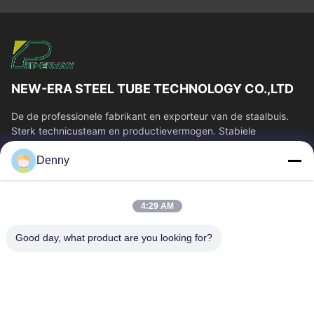
NEW-ERA STEEL TUBE TECHNOLOGY CO.,LTD
De de professionele fabrikant en exporteur van de staalbuis.
Sterk technicusteam en productievermogen. Stabiele
buiskwaliteit en concurrerende...
Denny
Snelle Links
Huis
Producten
4:29 AM
Videos
Ongeveer Ons
Fabrieksreis
Kwaliteitscontrole
Good day, what product are you looking for?
Contacteer Ons
Verzoek Om Een Citaat
Nieuws
Neem Contact Met Ons Op