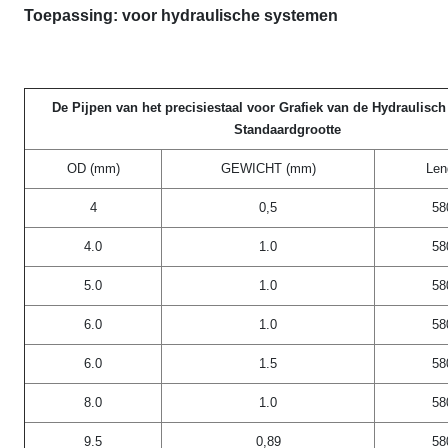
Toepassing: voor hydraulische systemen
De Pijpen van het precisiestaal voor Grafiek van de Hydraulisc
Standaardgrootte
OD (mm)
GEWICHT (mm)
Len
4
0,5
58
4.0
1.0
58
5.0
1.0
58
6.0
1.0
58
6.0
1.5
58
8.0
1.0
58
9.5
0,89
58