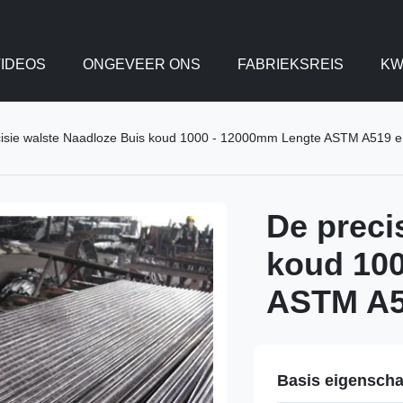
IDEOS
ONGEVEER ONS
FABRIEKSREIS
KW
cisie walste Naadloze Buis koud 1000 - 12000mm Lengte ASTM A519 
De preci
koud 10
ASTM A5
Basis eigensch