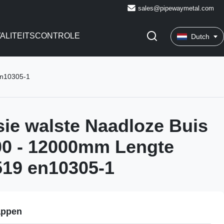
sales@pipewaymetal.com
ALITEITSCONTROLE
Dutch
en10305-1
sie walste Naadloze Buis
00 - 12000mm Lengte
19 en10305-1
appen