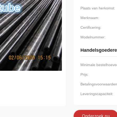
Plaats van herkomst:
Merknaam:
Certificering:
Modelnummer:
Handelsgoeder
Minimale bestelhoevee
Prijs:
Betalingsvoorwaarden
Leveringscapaciteit:
O
n
d
e
r
z
o
e
k
n
u