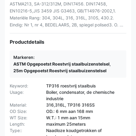
ASTMA213, SA-312/312M, DIN17456. DIN17458,
EN10216-5,JIS 3459 JIS G3463, GB/T14976-2002,1.
Materiële Rang: 304, 304L, 316, 316L, 310S, 430.2.
Eindig: Nr 1, nr 4, BEDELAARS, 2B, spiegel polised3. O. ...
Productdetails
Markeren:
ASTM Opgepoetst Roestvrij staalbuizenstelsel
,
25m Opgepoetst Roestvrij staalbuizenstelsel
Keyword:
TP316 roestvrij staalbuis
Usage:
Boiler, condensator, de chemische
industrie
Material:
316,316L, TP316 316SS
OD Size:
OD.: 6 mm aan 168 mm
WT Size:
W.T.: 1 mm aan 15mm
Length:
maximum 25meters
Type::
Naadloze koudgetrokken of