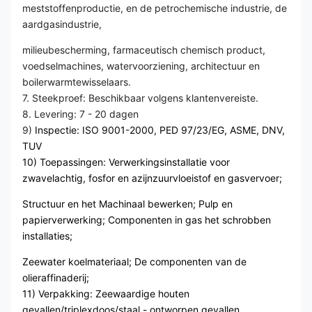
meststoffenproductie, en de petrochemische industrie, de
aardgasindustrie,
milieubescherming, farmaceutisch chemisch product,
voedselmachines, watervoorziening, architectuur en
boilerwarmtewisselaars.
7. Steekproef: Beschikbaar volgens klantenvereiste.
8. Levering: 7 - 20 dagen
9)
Inspectie: ISO 9001-2000, PED 97/23/EG, ASME, DNV,
TUV
10) Toepassingen: Verwerkingsinstallatie voor
zwavelachtig, fosfor en azijnzuurvloeistof en gasvervoer;
Structuur en het Machinaal bewerken; Pulp en
papierverwerking; Componenten in gas het schrobben
installaties;
Zeewater koelmateriaal; De componenten van de
olieraffinaderij;
11) Verpakking: Zeewaardige houten
gevallen/triplexdoos/staal - ontworpen gevallen