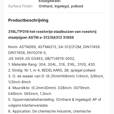
koudgewalst
Surface Finish::
Onthard, ingelegd, polised
Productbeschrijving
316L/TP316 het roestvrije staalbuizen van roestvrij
staalpijpen ASTM a-312/SA312 316SS
Norm: ASTM269, ASTMA213, SA-312/312M, DIN17456.
DIN17458, EN10216-5,
JIS 3459 JIS G3463, GB/T14976-2002,
1. Materiële Rang: 304, 304L, 316, 316L, 310S, 430.
2. Eindig: Nr 1, nr 4, BEDELAARS, 2B, spiegel polised
3. O. de waaier van D: (6.35mm168mm) 1/4inch, 3/8inch,
1/2inch-8inch
4. Muurdikte: (0.2mm30mm). 028inch. 0079inch.
049inch. 065inch, 1.2inch
5. Oppervlaktebehandeling: (Onthard & Ingelegd) AP of
volgens klantenvereiste.
6. Appication: De chemische industrie, chemische