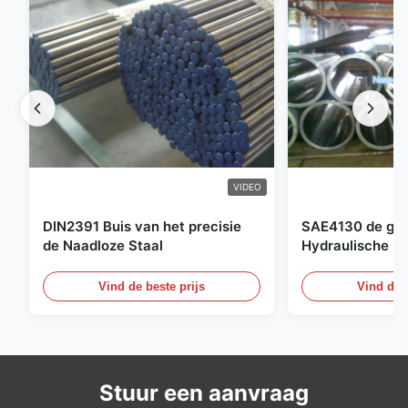
VIDEO
DIN2391 Buis van het precisie
SAE4130 de ges
de Naadloze Staal
Hydraulische Bu
Cilinder Naadlo
Vind de beste prijs
Vind de b
Stuur een aanvraag