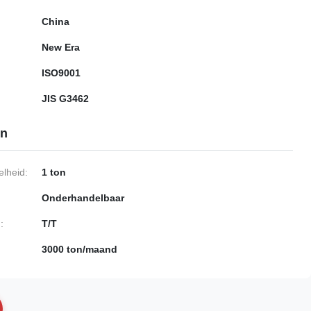
China
New Era
ISO9001
JIS G3462
en
lheid:
1 ton
Onderhandelbaar
:
T/T
3000 ton/maand