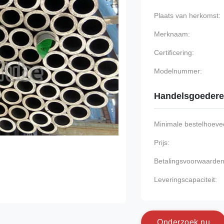
Plaats van herkomst:
Merknaam:
Certificering:
Modelnummer:
Handelsgoeder
Minimale bestelhoevee
Prijs:
Betalingsvoorwaarden
Leveringscapaciteit:
O
n
d
e
r
z
o
e
k
n
u