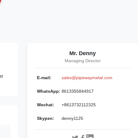
Mr. Denny
Managing Director
er
E-mail:
sales@pipewaymetal.com
WhatsApp:
8613355844917
Wechat:
+8613732112325
Skypen:
denny1125