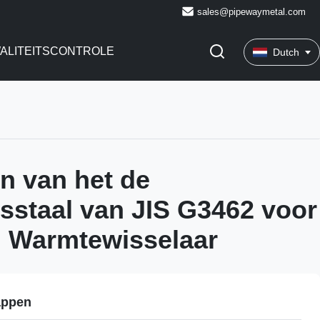
sales@pipewaymetal.com
ALITEITSCONTROLE
Dutch
n van het de
sstaal van JIS G3462 voor
n Warmtewisselaar
appen